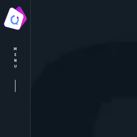
M
E
N
U