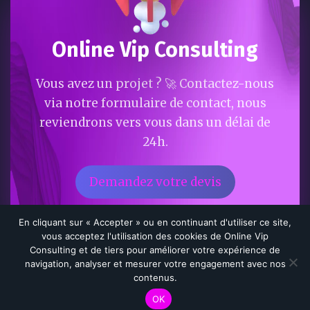
Online Vip Consulting
Vous avez un projet ? 🚀 Contactez-nous
via notre formulaire de contact, nous
reviendrons vers vous dans un délai de
24h.
Demandez votre devis
En cliquant sur « Accepter » ou en continuant d'utiliser ce site,
vous acceptez l'utilisation des cookies de Online Vip
CRÉÉ PAR
ONLINE VIP CONSULTING
|
POLITIQUE DE
Consulting et de tiers pour améliorer votre expérience de
CONFIDENTIALITÉ
navigation, analyser et mesurer votre engagement avec nos
contenus.
OK