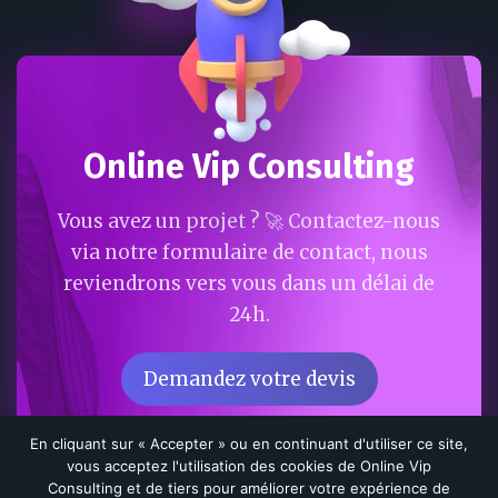
Online Vip Consulting
Vous avez un projet ? 🚀 Contactez-nous
via notre formulaire de contact, nous
reviendrons vers vous dans un délai de
24h.
Demandez votre devis
En cliquant sur « Accepter » ou en continuant d'utiliser ce site,
vous acceptez l'utilisation des cookies de Online Vip
CRÉÉ PAR
ONLINE VIP CONSULTING
|
POLITIQUE DE
Consulting et de tiers pour améliorer votre expérience de
CONFIDENTIALITÉ