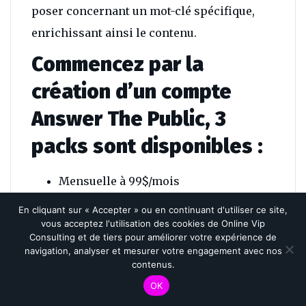
poser concernant un mot-clé spécifique,
enrichissant ainsi le contenu.
Commencez par la
création d’un compte
Answer The Public, 3
packs sont disponibles :
Mensuelle à 99$/mois
Annuelle à 79$/mois
En cliquant sur « Accepter » ou en continuant d'utiliser ce site,
Entreprise à 399$
vous acceptez l'utilisation des cookies de Online Vip
Consulting et de tiers pour améliorer votre expérience de
navigation, analyser et mesurer votre engagement avec nos
Lancement de la recherche de keywords
contenus.
(même en version gratuite), analyse des
OK
résultats et choix d’affichage :